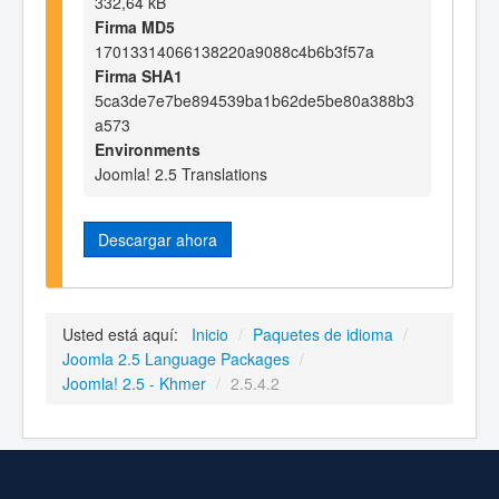
332,64 kB
Firma MD5
17013314066138220a9088c4b6b3f57a
Firma SHA1
5ca3de7e7be894539ba1b62de5be80a388b3
a573
Environments
Joomla! 2.5 Translations
Descargar ahora
Usted está aquí:
Inicio
/
Paquetes de idioma
/
Joomla 2.5 Language Packages
/
Joomla! 2.5 - Khmer
/
2.5.4.2