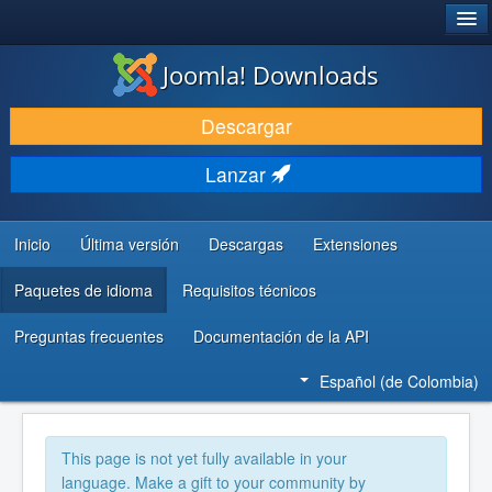
®
JOOMLA!
Joomla! Downloads
DESCARGAR
Descargar
DESCUBRE Y APRENDE
Lanzar
COMUNIDAD Y AYUDA
RECURSOS PARA DESARROLLADORES
Inicio
Última versión
Descargas
Extensiones
Paquetes de idioma
Requisitos técnicos
Preguntas frecuentes
Documentación de la API
Español (de Colombia)
This page is not yet fully available in your
language. Make a gift to your community by