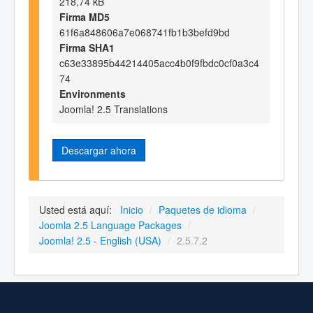
218,74 kB
Firma MD5
61f6a848606a7e068741fb1b3befd9bd
Firma SHA1
c63e33895b44214405acc4b0f9fbdc0cf0a3c4
74
Environments
Joomla! 2.5 Translations
Descargar ahora
Usted está aquí:
Inicio
/
Paquetes de idioma
/
Joomla 2.5 Language Packages
/
Joomla! 2.5 - English (USA)
/
2.5.7.2