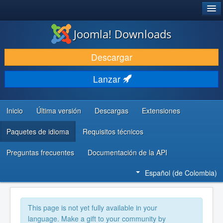
®
JOOMLA!
Joomla! Downloads
DESCARGAR
Descargar
DESCUBRE Y APRENDE
Lanzar
COMUNIDAD Y AYUDA
RECURSOS PARA DESARROLLADORES
Inicio
Última versión
Descargas
Extensiones
Paquetes de idioma
Requisitos técnicos
Preguntas frecuentes
Documentación de la API
Español (de Colombia)
This page is not yet fully available in your
language. Make a gift to your community by