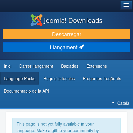
®
JOOMLA!
Joomla! Downloads
DESCARREGA & AMPLIA
Descarregar
DESCOBRIR & APRENDRE
Llançament
COMUNITAT & SUPORT
RECURSOS PER DESENVOLUPADORS/ES
Inici
Darrer llançament
Baixades
Extensions
Language Packs
Requisits tècnics
Preguntes freqüents
Documentació de la API
Català
This page is not yet fully available in your
language. Make a gift to your community by