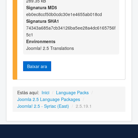
289.35 kB
Signatura MD5
eb0ec8ccf50b0cdc30e1e4655ab018cd
Signatura SHA1
74343a685a7cb34126ba5ee28a4dc6165756f
5c1
Environments
Joomla! 2.5 Translations
Baixar ara
Estàs aquí:
Inici
/
Language Packs
/
Joomla 2.5 Language Packages
/
Joomla! 2.5 - Syriac (East)
/
2.5.19.1