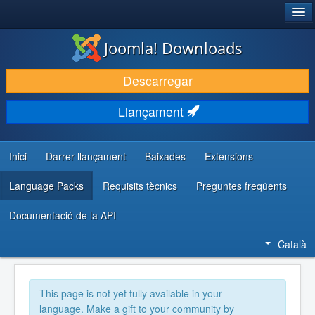
®
JOOMLA!
Joomla! Downloads
DESCARREGA & AMPLIA
Descarregar
DESCOBRIR & APRENDRE
Llançament
COMUNITAT & SUPORT
RECURSOS PER DESENVOLUPADORS/ES
Inici
Darrer llançament
Baixades
Extensions
Language Packs
Requisits tècnics
Preguntes freqüents
Documentació de la API
Català
This page is not yet fully available in your
language. Make a gift to your community by