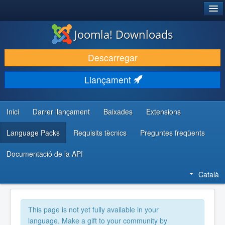
®
JOOMLA!
Joomla! Downloads
DESCARREGA & AMPLIA
Descarregar
DESCOBRIR & APRENDRE
Llançament
COMUNITAT & SUPORT
RECURSOS PER DESENVOLUPADORS/ES
Inici
Darrer llançament
Baixades
Extensions
Language Packs
Requisits tècnics
Preguntes freqüents
Documentació de la API
Català
This page is not yet fully available in your
language. Make a gift to your community by