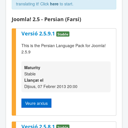
translating it! Click
here
to start.
Joomla! 2.5 - Persian (Farsi)
Versió 2.5.9.1
Stable
This is the Persian Language Pack for Joomla!
2.5.9
Maturity
Stable
Llançat el
Dijous, 07 Febrer 2013 20:00
Veure arxius
Versió 2.5.8.1
Stable