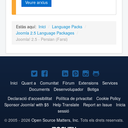
Veure arxius
Estàs aquí:
Inici
/
Language Packs
/
Joomla 2.5 Language Packages
/
Joomla! 2.5 - Persian (Farsi)
Joomla!
Joomla!
Joomla!
Joomla!
Joomla!
Joomla!
Joomla!
a
a
a
a
a
a
a
Inici
Quant a
Comunitat
Fòrum
Extensions
Services
Documents
Desenvolupador
Botiga
Twitter
Facebook
YouTube
LinkedIn
Pinterest
Instagram
GitHub
Declaració d'accesibilitat
Política de privacitat
Cookie Policy
Sponsor Joomla! with $5
Help Translate
Report an Issue
Inicia
sessió
© 2005 - 2026
Open Source Matters, Inc.
Tots els drets reservats.