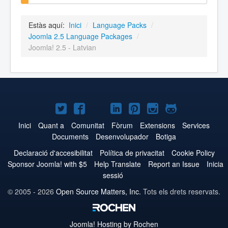
Estàs aquí:
Inici
/
Language Packs
/
Joomla 2.5 Language Packages
/
Joomla! 2.5 - Latvian
Joomla!
Joomla!
Joomla!
Joomla!
Joomla!
Joomla!
Joomla!
a
a
a
a
a
a
a
Inici
Quant a
Comunitat
Fòrum
Extensions
Services
Documents
Desenvolupador
Botiga
Twitter
Facebook
YouTube
LinkedIn
Pinterest
Instagram
GitHub
Declaració d'accesibilitat
Política de privacitat
Cookie Policy
Sponsor Joomla! with $5
Help Translate
Report an Issue
Inicia
sessió
© 2005 - 2026
Open Source Matters, Inc.
Tots els drets reservats.
Joomla!
Hosting by Rochen