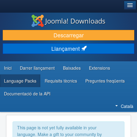
®
JOOMLA!
Joomla! Downloads
DESCARREGA & AMPLIA
Descarregar
DESCOBRIR & APRENDRE
Llançament
COMUNITAT & SUPORT
RECURSOS PER DESENVOLUPADORS/ES
Inici
Darrer llançament
Baixades
Extensions
Language Packs
Requisits tècnics
Preguntes freqüents
Documentació de la API
Català
This page is not yet fully available in your
language. Make a gift to your community by