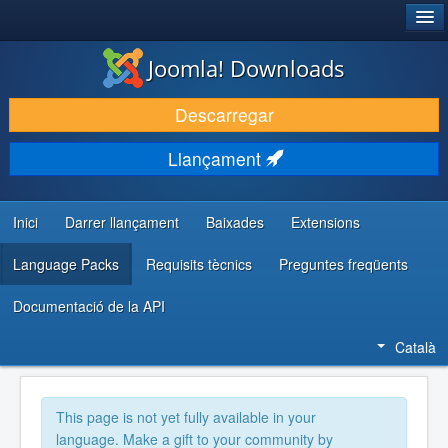
®
JOOMLA!
Joomla! Downloads
DESCARREGA & AMPLIA
Descarregar
DESCOBRIR & APRENDRE
Llançament
COMUNITAT & SUPORT
RECURSOS PER DESENVOLUPADORS/ES
Inici
Darrer llançament
Baixades
Extensions
Language Packs
Requisits tècnics
Preguntes freqüents
Documentació de la API
Català
This page is not yet fully available in your
language. Make a gift to your community by