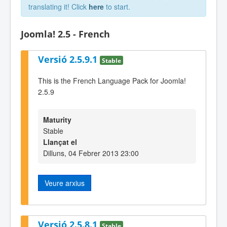
translating it! Click
here
to start.
Joomla! 2.5 - French
Versió 2.5.9.1
Stable
This is the French Language Pack for Joomla!
2.5.9
Maturity
Stable
Llançat el
Dilluns, 04 Febrer 2013 23:00
Veure arxius
Versió 2.5.8.1
Stable