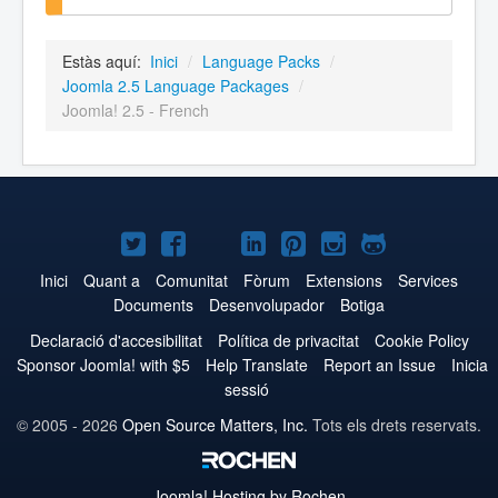
Estàs aquí:
Inici
/
Language Packs
/
Joomla 2.5 Language Packages
/
Joomla! 2.5 - French
Joomla!
Joomla!
Joomla!
Joomla!
Joomla!
Joomla!
Joomla!
a
a
a
a
a
a
a
Inici
Quant a
Comunitat
Fòrum
Extensions
Services
Documents
Desenvolupador
Botiga
Twitter
Facebook
YouTube
LinkedIn
Pinterest
Instagram
GitHub
Declaració d'accesibilitat
Política de privacitat
Cookie Policy
Sponsor Joomla! with $5
Help Translate
Report an Issue
Inicia
sessió
© 2005 - 2026
Open Source Matters, Inc.
Tots els drets reservats.
Joomla!
Hosting by Rochen