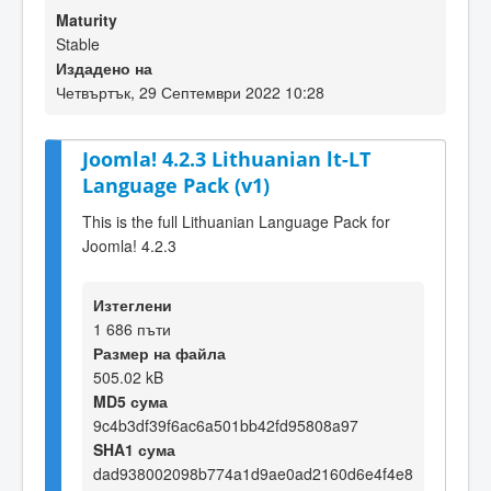
Maturity
Stable
Издадено на
Четвъртък, 29 Септември 2022 10:28
Joomla! 4.2.3 Lithuanian lt-LT
Language Pack (v1)
This is the full Lithuanian Language Pack for
Joomla! 4.2.3
Изтеглени
1 686 пъти
Размер на файла
505.02 kB
MD5 сума
9c4b3df39f6ac6a501bb42fd95808a97
SHA1 сума
dad938002098b774a1d9ae0ad2160d6e4f4e8