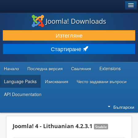
®
JOOMLA!
Joomla! Downloads
ИЗТЕГЛЯНЕ & РАЗШИРЯВАНЕ
Изтегляне
ОТКРИВАЙТЕ & УЧЕТЕ
Стартиране
ОБЩНОСТ & ПОДДРЪЖКА
РЕСУРСИ ЗА РАЗРАБОТКА
Начало
Последна версия
Сваляния
Extensions
Language Packs
Изисквания
Често задавани въпроси
API Documentation
Български
Joomla! 4 - Lithuanian 4.2.3.1
Stable