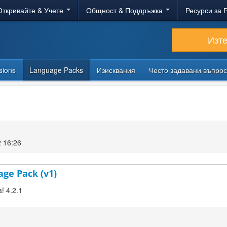
Откривайте & Учете
Общност & Поддръжка
Ресурси за 
Изт
sions
Language Packs
Изисквания
Често задавани въпро
2 16:26
age Pack (v1)
! 4.2.1