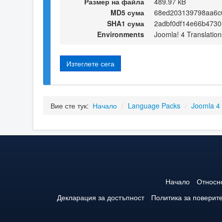
Размер на файла
489.97 kB
MD5 сума
68ed203139798aa6c
SHA1 сума
2adbf0df14e66b4730
Environments
Joomla! 4 Translation
Изтеглете сега
Вие сте тук:
Начало
/
Language Packs
/
Joomla 4
Начало
Относн
Декларация за достъпност
Политика за поверит