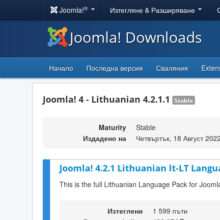
®
Joomla!
Изтегляне & Разширяване
Joomla! Downloads
Начало
Последна версия
Сваляния
Exten
Joomla! 4 - Lithuanian 4.2.1.1
Stable
Maturity
Stable
Издадено на
Четвъртък, 18 Август 202
Joomla! 4.2.1 Lithuanian lt-LT Langu
This is the full Lithuanian Language Pack for Joomla
Изтеглени
1 599 пъти