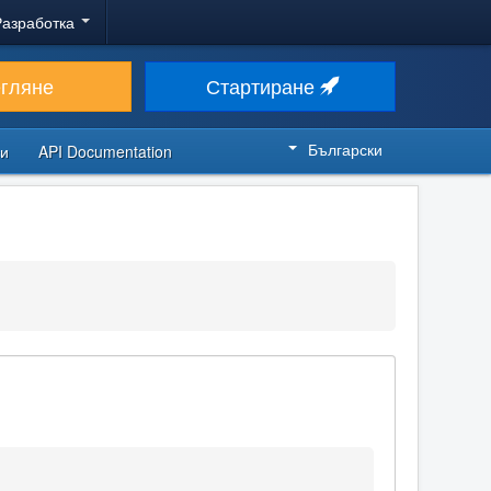
Разработка
егляне
Стартиране
Български
си
API Documentation