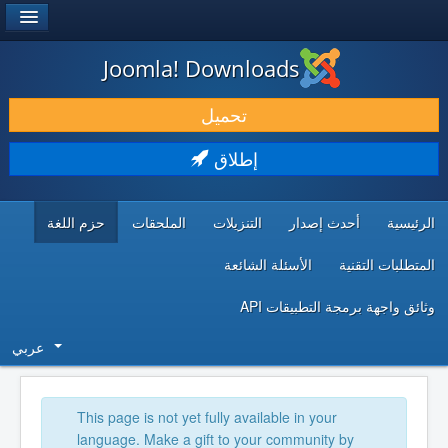
®
JOOMLA!
Joomla! Downloads
حمل & ومدد
تحميل
اكتشف & تعلم
إطلاق
المجتمع & والدعم الفني
الرئيسية
أحدث إصدار
التنزيلات
الملحقات
حزم اللغة
موارد المطورين
المتطلبات التقنية
الأسئلة الشائعة
وثائق واجهة برمجة التطبيقات API
عربي
This page is not yet fully available in your
language. Make a gift to your community by