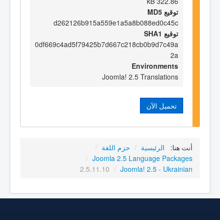
322.86 kB
توقيع MD5
d262126b915a559e1a5a8b088ed0c45c
توقيع SHA1
0df669c4ad5f79425b7d667c218cb0b9d7c49a
2a
Environments
Joomla! 2.5 Translations
تحميل الآن
أنت هنا:
الرئيسية
/
حزم اللغة
/
/
Joomla 2.5 Language Packages
2.5.11.10
/
Joomla! 2.5 - Ukrainian