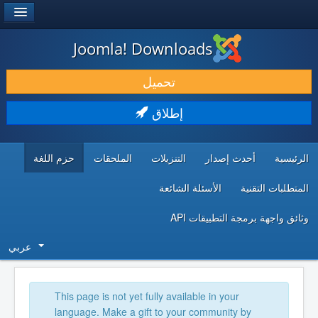
®
JOOMLA!
Joomla! Downloads
حمل & ومدد
تحميل
اكتشف & تعلم
إطلاق
المجتمع & والدعم الفني
الرئيسية
أحدث إصدار
التنزيلات
الملحقات
حزم اللغة
موارد المطورين
المتطلبات التقنية
الأسئلة الشائعة
وثائق واجهة برمجة التطبيقات API
عربي
This page is not yet fully available in your
language. Make a gift to your community by