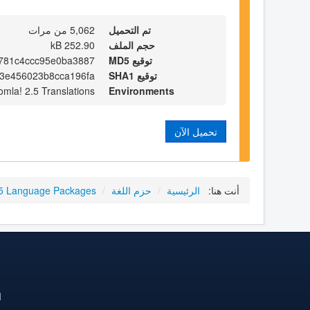
تم التحميل
5,062 من مرات
حجم الملف
252.90 kB
توقيع MD5
0781c4ccc95e0ba3887
توقيع SHA1
3e456023b8cca196fa
omla! 2.5 Translations
Environments
تحميل الآن
أنت هنا:
الرئيسية
/
حزم اللغة
/
.5 Language Packages
ا