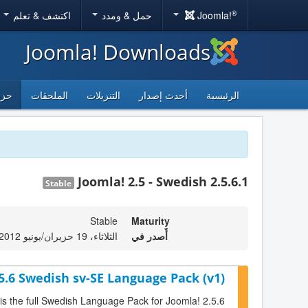
®
Joomla!
حمل & ومدد
اكتشف & تعلم
Joomla! Downloads
الرئيسية
أحدث إصدار
التنزيلات
الملحقات
حزم
Joomla! 2.5 - Swedish 2.5.6.1
Stable
Stable
Maturity
أٌصدر في
الثلاثاء، 19 حزيران/يونيو 2012 23:00
5.6 Swedish sv-SE Language Pack (v1)
 is the full Swedish Language Pack for Joomla! 2.5.6