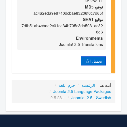
252.11 kB
توقيع MD5
ac4a2eda9e8740dcbae83206f0c7d65f
توقيع SHA1
7dfb51ab4cbea2c01ca34b705c3da5031ac32
8d6
Environments
Joomla! 2.5 Translations
تحميل الآن
أنت هنا:
الرئيسية
/
حزم اللغة
/
/
Joomla 2.5 Language Packages
2.5.28.1
/
Joomla! 2.5 - Swedish