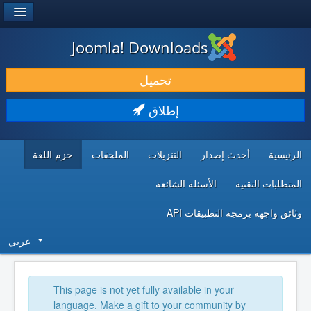
®
JOOMLA!
Joomla! Downloads
حمل & ومدد
تحميل
اكتشف & تعلم
إطلاق
المجتمع & والدعم الفني
الرئيسية
أحدث إصدار
التنزيلات
الملحقات
حزم اللغة
موارد المطورين
المتطلبات التقنية
الأسئلة الشائعة
وثائق واجهة برمجة التطبيقات API
عربي
This page is not yet fully available in your
language. Make a gift to your community by