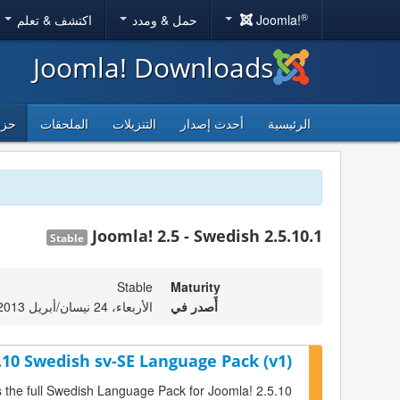
®
Joomla!
حمل & ومدد
اكتشف & تعلم
Joomla! Downloads
الرئيسية
أحدث إصدار
التنزيلات
الملحقات
حزم
Joomla! 2.5 - Swedish 2.5.10.1
Stable
Stable
Maturity
أٌصدر في
الأربعاء، 24 نيسان/أبريل 2013 23:00
.10 Swedish sv-SE Language Pack (v1)
s the full Swedish Language Pack for Joomla! 2.5.10