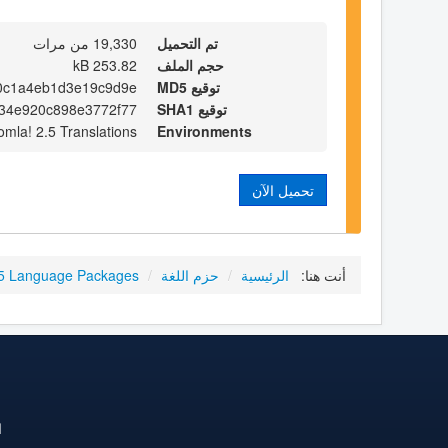
تم التحميل
19,330 من مرات
حجم الملف
253.82 kB
توقيع MD5
0c1a4eb1d3e19c9d9e
توقيع SHA1
34e920c898e3772f77
omla! 2.5 Translations
Environments
تحميل الآن
أنت هنا:
الرئيسية
/
حزم اللغة
/
.5 Language Packages
ا