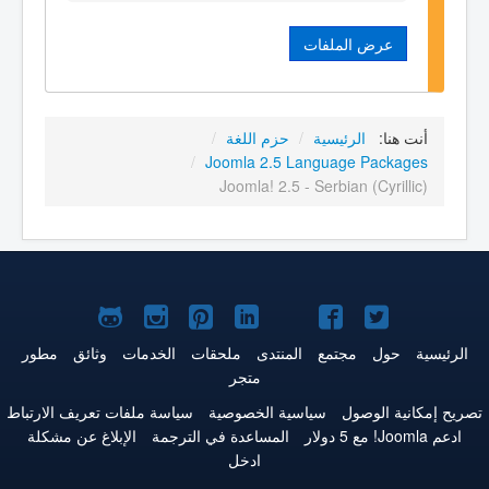
عرض الملفات
أنت هنا:
الرئيسية
/
حزم اللغة
/
/
Joomla 2.5 Language Packages
Joomla! 2.5 - Serbian (Cyrillic)
Joomla!
Joomla!
Joomla!
Joomla!
Joomla!
Joomla!
Joomla!
على
على
على
على
على
على
علىGitHub
الرئيسية
حول
مجتمع
المنتدى
ملحقات
الخدمات
وثائق
مطور
متجر
Twitter
فيس
يوتيوب
LinkedIn
Pinterest
Instagram
تصريح إمكانية الوصول
سياسية الخصوصية
سياسة ملفات تعريف الارتباط
بوك
ادعم Joomla! مع 5 دولار
المساعدة في الترجمة
الإبلاغ عن مشكلة
ادخل