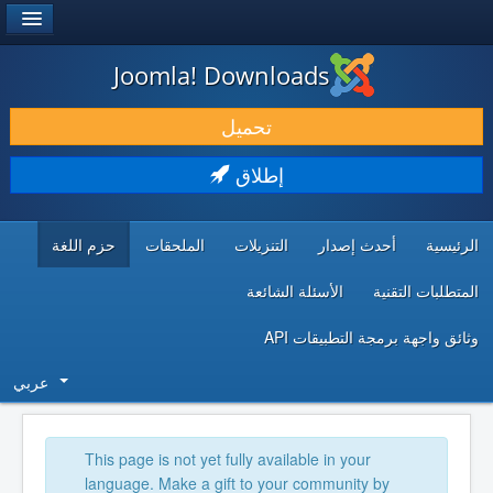
®
JOOMLA!
Joomla! Downloads
حمل & ومدد
تحميل
اكتشف & تعلم
إطلاق
المجتمع & والدعم الفني
الرئيسية
أحدث إصدار
التنزيلات
الملحقات
حزم اللغة
موارد المطورين
المتطلبات التقنية
الأسئلة الشائعة
وثائق واجهة برمجة التطبيقات API
عربي
This page is not yet fully available in your
language. Make a gift to your community by