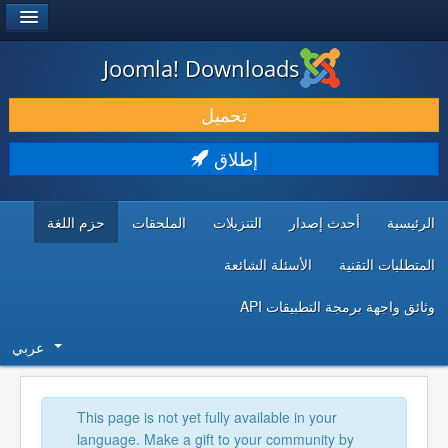
®
JOOMLA!
Joomla! Downloads
حمل & ومدد
تحميل
اكتشف & تعلم
إطلاق
المجتمع & والدعم الفني
الرئيسية
أحدث إصدار
التنزيلات
الملحقات
حزم اللغة
موارد المطورين
المتطلبات التقنية
الأسئلة الشائعة
وثائق واجهة برمجة التطبيقات API
عربي
This page is not yet fully available in your
language. Make a gift to your community by