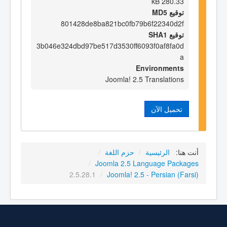
280.33 kB
توقيع MD5
801428de8ba821bc0fb79b6f22340d2f
توقيع SHA1
3b046e324dbd97be517d3530ff6093f0af8fa0d
a
Environments
Joomla! 2.5 Translations
تحميل الآن
أنت هنا:
الرئيسية
/
حزم اللغة
/
/
Joomla 2.5 Language Packages
2.5.28.1
/
Joomla! 2.5 - Persian (Farsi)