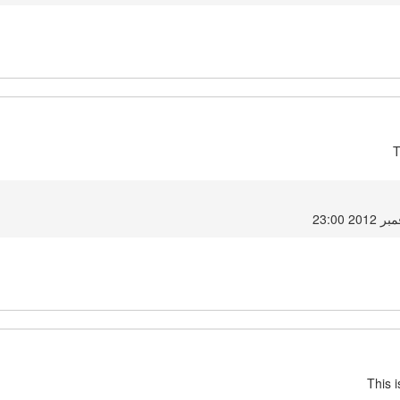
T
This 