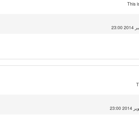
This 
T