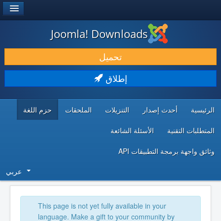
®
JOOMLA!
Joomla! Downloads
حمل & ومدد
تحميل
اكتشف & تعلم
إطلاق
المجتمع & والدعم الفني
الرئيسية
أحدث إصدار
التنزيلات
الملحقات
حزم اللغة
موارد المطورين
المتطلبات التقنية
الأسئلة الشائعة
وثائق واجهة برمجة التطبيقات API
عربي
This page is not yet fully available in your
language. Make a gift to your community by