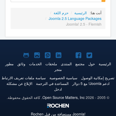
أنت هنا:
الرئيسية
/
حزم اللغة
/
/
Joomla 2.5 Language Packages
Joomla! 2.5 - Flemish
Joomla!
Joomla!
Joomla!
Joomla!
Joomla!
Joomla!
Joomla!
على
على
على
على
على
على
علىGitHub
الرئيسية
حول
مجتمع
المنتدى
ملحقات
الخدمات
وثائق
مطور
متجر
Twitter
فيس
يوتيوب
LinkedIn
Pinterest
Instagram
تصريح إمكانية الوصول
سياسية الخصوصية
سياسة ملفات تعريف الارتباط
بوك
ادعم Joomla! مع 5 دولار
المساعدة في الترجمة
الإبلاغ عن مشكلة
ادخل
© 2005 - 2026
Open Source Matters, Inc.
كافة الحقوق محفوظة.
Joomla!
مستضافة من قبل Rochen