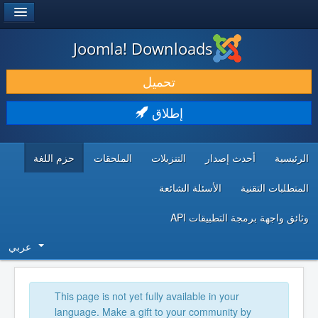
®
JOOMLA!
Joomla! Downloads
حمل & ومدد
تحميل
اكتشف & تعلم
إطلاق
المجتمع & والدعم الفني
الرئيسية
أحدث إصدار
التنزيلات
الملحقات
حزم اللغة
موارد المطورين
المتطلبات التقنية
الأسئلة الشائعة
وثائق واجهة برمجة التطبيقات API
عربي
This page is not yet fully available in your
language. Make a gift to your community by