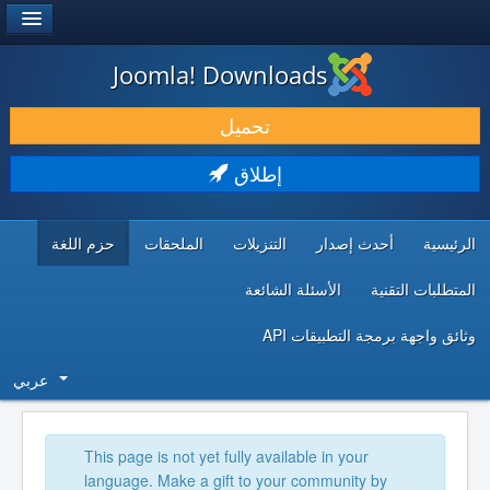
®
JOOMLA!
Joomla! Downloads
حمل & ومدد
تحميل
اكتشف & تعلم
إطلاق
المجتمع & والدعم الفني
الرئيسية
أحدث إصدار
التنزيلات
الملحقات
حزم اللغة
موارد المطورين
المتطلبات التقنية
الأسئلة الشائعة
وثائق واجهة برمجة التطبيقات API
عربي
This page is not yet fully available in your
language. Make a gift to your community by