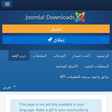
®
JOOMLA!
Joomla! Downloads
حمل & ومدد
تحميل
اكتشف & تعلم
إطلاق
المجتمع & والدعم الفني
الرئيسية
أحدث إصدار
التنزيلات
الملحقات
حزم اللغة
موارد المطورين
المتطلبات التقنية
الأسئلة الشائعة
وثائق واجهة برمجة التطبيقات API
عربي
This page is not yet fully available in your
language. Make a gift to your community by