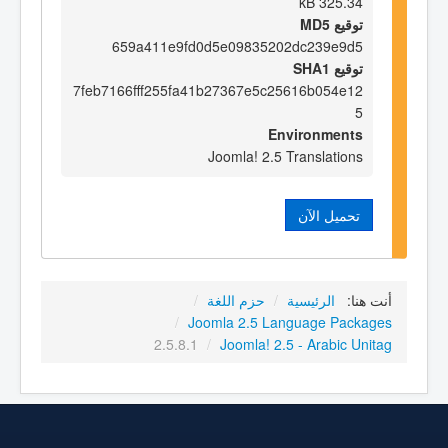
325.34 kB
توقيع MD5
659a411e9fd0d5e09835202dc239e9d5
توقيع SHA1
7feb7166fff255fa41b27367e5c25616b054e12
5
Environments
Joomla! 2.5 Translations
تحميل الآن
أنت هنا:
الرئيسية
/
حزم اللغة
/
/
Joomla 2.5 Language Packages
2.5.8.1
/
Joomla! 2.5 - Arabic Unitag