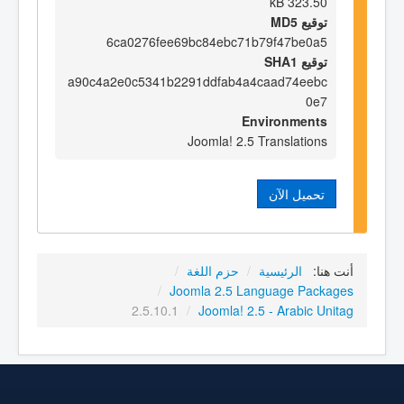
323.50 kB
توقيع MD5
6ca0276fee69bc84ebc71b79f47be0a5
توقيع SHA1
a90c4a2e0c5341b2291ddfab4a4caad74eebc
0e7
Environments
Joomla! 2.5 Translations
تحميل الآن
أنت هنا:
الرئيسية
/
حزم اللغة
/
/
Joomla 2.5 Language Packages
2.5.10.1
/
Joomla! 2.5 - Arabic Unitag