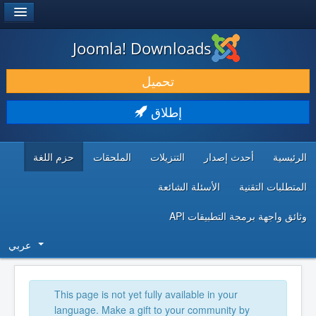
®
JOOMLA!
Joomla! Downloads
حمل & ومدد
تحميل
اكتشف & تعلم
إطلاق
المجتمع & والدعم الفني
الرئيسية
أحدث إصدار
التنزيلات
الملحقات
حزم اللغة
موارد المطورين
المتطلبات التقنية
الأسئلة الشائعة
وثائق واجهة برمجة التطبيقات API
عربي
This page is not yet fully available in your
language. Make a gift to your community by