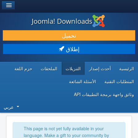
®
JOOMLA!
Joomla! Downloads
حمل & ومدد
تحميل
اكتشف & تعلم
إطلاق
المجتمع & والدعم الفني
الرئيسية
أحدث إصدار
التنزيلات
الملحقات
حزم اللغة
موارد المطورين
المتطلبات التقنية
الأسئلة الشائعة
وثائق واجهة برمجة التطبيقات API
عربي
This page is not yet fully available in your
language. Make a gift to your community by