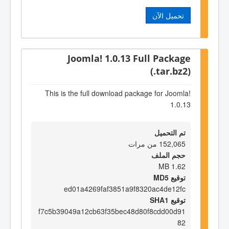
تحميل الآن
Joomla! 1.0.13 Full Package
(.tar.bz2)
This is the full download package for Joomla!
1.0.13
تم التحميل
152,065 من مرات
حجم الملف
1.62 MB
توقيع MD5
ed01a4269faf3851a9f8320ac4de12fc
توقيع SHA1
f7c5b39049a12cb63f35bec48d80f8cdd00d91
82