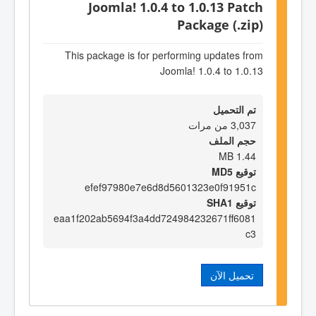
Joomla! 1.0.4 to 1.0.13 Patch
Package (.zip)
This package is for performing updates from
Joomla! 1.0.4 to 1.0.13
تم التحميل
3,037 من مرات
حجم الملف
1.44 MB
توقيع MD5
efef97980e7e6d8d5601323e0f91951c
توقيع SHA1
eaa1f202ab5694f3a4dd724984232671ff6081
c3
تحميل الآن