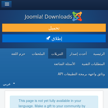
®
JOOMLA!
Joomla! Downloads
حمل & ومدد
تحميل
اكتشف & تعلم
إطلاق
المجتمع & والدعم الفني
الرئيسية
أحدث إصدار
التنزيلات
الملحقات
حزم اللغة
موارد المطورين
المتطلبات التقنية
الأسئلة الشائعة
وثائق واجهة برمجة التطبيقات API
عربي
This page is not yet fully available in your
language. Make a gift to your community by