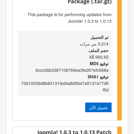
Package (.tar.gz)
This package is for performing updates from
Joomla! 1.0.3 to 1.0.13
تم التحميل
3,214 من مرات
حجم الملف
992.62 kB
توقيع MD5
6ccc36b3387108769ea3fe267efc568a
توقيع SHA1
70610036d8b84131fed4a8d5647a5137a77d9
f5d
تحميل الآن
Joomla! 1.0.3 to 1.0.13 Patch