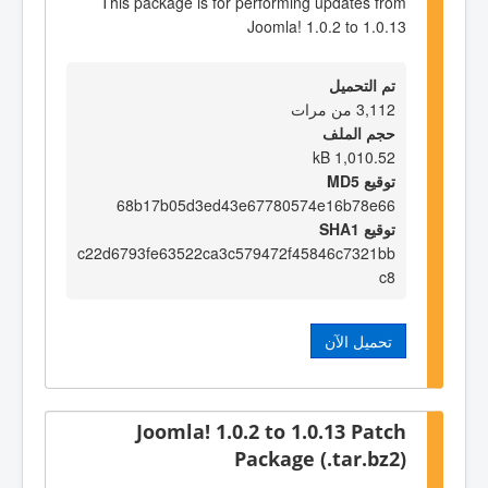
This package is for performing updates from
Joomla! 1.0.2 to 1.0.13
تم التحميل
3,112 من مرات
حجم الملف
1,010.52 kB
توقيع MD5
68b17b05d3ed43e67780574e16b78e66
توقيع SHA1
c22d6793fe63522ca3c579472f45846c7321bb
c8
تحميل الآن
Joomla! 1.0.2 to 1.0.13 Patch
Package (.tar.bz2)