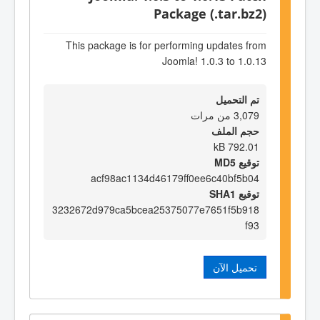
Package (.tar.bz2)
This package is for performing updates from
Joomla! 1.0.3 to 1.0.13
تم التحميل
3,079 من مرات
حجم الملف
792.01 kB
توقيع MD5
acf98ac1134d46179ff0ee6c40bf5b04
توقيع SHA1
3232672d979ca5bcea25375077e7651f5b918
f93
تحميل الآن