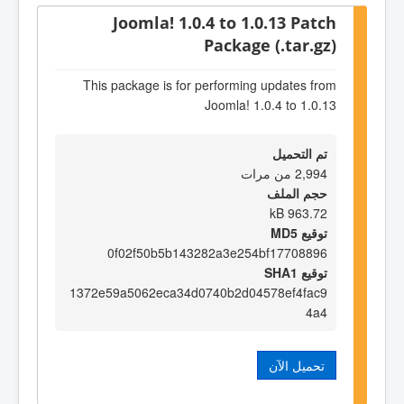
Joomla! 1.0.4 to 1.0.13 Patch
Package (.tar.gz)
This package is for performing updates from
Joomla! 1.0.4 to 1.0.13
تم التحميل
2,994 من مرات
حجم الملف
963.72 kB
توقيع MD5
0f02f50b5b143282a3e254bf17708896
توقيع SHA1
1372e59a5062eca34d0740b2d04578ef4fac9
4a4
تحميل الآن