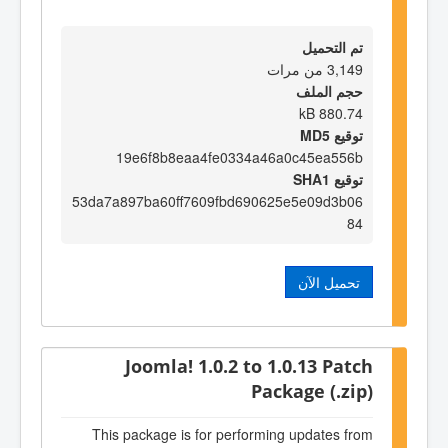
تم التحميل
3,149 من مرات
حجم الملف
880.74 kB
توقيع MD5
19e6f8b8eaa4fe0334a46a0c45ea556b
توقيع SHA1
53da7a897ba60ff7609fbd690625e5e09d3b06
84
تحميل الآن
Joomla! 1.0.2 to 1.0.13 Patch
Package (.zip)
This package is for performing updates from