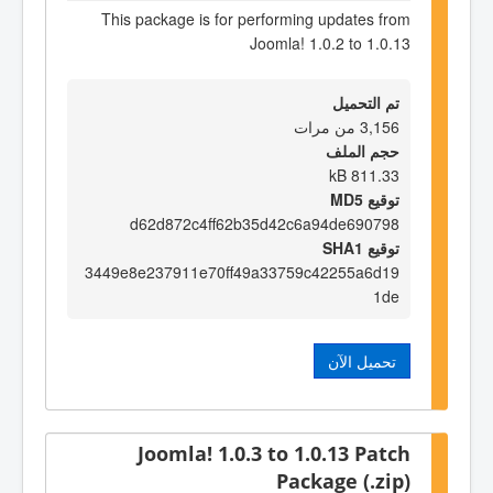
This package is for performing updates from
Joomla! 1.0.2 to 1.0.13
تم التحميل
3,156 من مرات
حجم الملف
811.33 kB
توقيع MD5
d62d872c4ff62b35d42c6a94de690798
توقيع SHA1
3449e8e237911e70ff49a33759c42255a6d19
1de
تحميل الآن
Joomla! 1.0.3 to 1.0.13 Patch
Package (.zip)