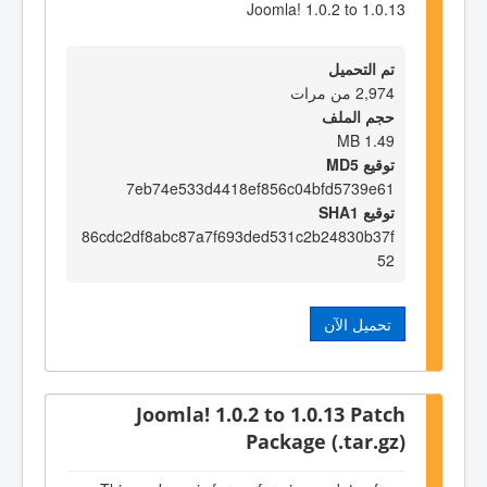
Joomla! 1.0.2 to 1.0.13
تم التحميل
2,974 من مرات
حجم الملف
1.49 MB
توقيع MD5
7eb74e533d4418ef856c04bfd5739e61
توقيع SHA1
86cdc2df8abc87a7f693ded531c2b24830b37f
52
تحميل الآن
Joomla! 1.0.2 to 1.0.13 Patch
Package (.tar.gz)