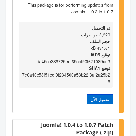
This package is for performing updates from
Joomla! 1.0.3 to 1.0.7
تم التحميل
3,229 من مرات
حجم الملف
431.61 kB
توقيع MD5
da45ce336725eef69caf90f671089ed3
توقيع SHA1
7e0a40c58f51cef0f234500a53b22f3af2a25b2
6
تحميل الآن
Joomla! 1.0.4 to 1.0.7 Patch
Package (.zip)