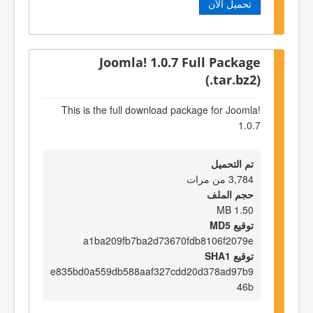
تحميل الآن
Joomla! 1.0.7 Full Package
(.tar.bz2)
This is the full download package for Joomla!
1.0.7
تم التحميل
3,784 من مرات
حجم الملف
1.50 MB
توقيع MD5
a1ba209fb7ba2d73670fdb8106f2079e
توقيع SHA1
e835bd0a559db588aaf327cdd20d378ad97b9
46b