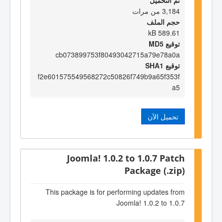
تم التحميل
3,184 من مرات
حجم الملف
589.61 kB
توقيع MD5
cb073899753f80493042715a79e78a0a
توقيع SHA1
f2e601575549568272c50826f749b9a65f353f
a5
تحميل الآن
Joomla! 1.0.2 to 1.0.7 Patch
Package (.zip)
This package is for performing updates from
Joomla! 1.0.2 to 1.0.7