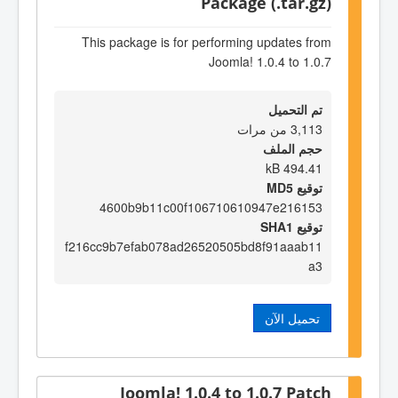
Package (.tar.gz)
This package is for performing updates from
Joomla! 1.0.4 to 1.0.7
تم التحميل
3,113 من مرات
حجم الملف
494.41 kB
توقيع MD5
4600b9b11c00f106710610947e216153
توقيع SHA1
f216cc9b7efab078ad26520505bd8f91aaab11
a3
تحميل الآن
Joomla! 1.0.4 to 1.0.7 Patch