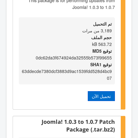
This package is for performing updates from
Joomla! 1.0.3 to 1.0.7
تم التحميل
3,189 من مرات
حجم الملف
563.72 kB
توقيع MD5
0dc62da3f674924da32555b573f99655
توقيع SHA1
63ddecde7380dcf3883d9ac1539fdd528d4bc9
07
تحميل الآن
Joomla! 1.0.3 to 1.0.7 Patch
Package (.tar.bz2)