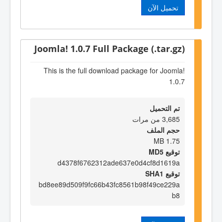
تحميل الآن
Joomla! 1.0.7 Full Package (.tar.gz)
This is the full download package for Joomla!
1.0.7
تم التحميل
3,685 من مرات
حجم الملف
1.75 MB
توقيع MD5
d4378f6762312ade637e0d4cf8d1619a
توقيع SHA1
bd8ee89d509f9fc66b43fc8561b98f49ce229a
b8