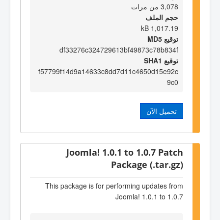
3,078 من مرات
حجم الملف
1,017.19 kB
توقيع MD5
df33276c324729613bf49873c78b834f
توقيع SHA1
f57799f14d9a14633c8dd7d11c4650d15e92c
9c0
تحميل الآن
Joomla! 1.0.1 to 1.0.7 Patch
Package (.tar.gz)
This package is for performing updates from
Joomla! 1.0.1 to 1.0.7