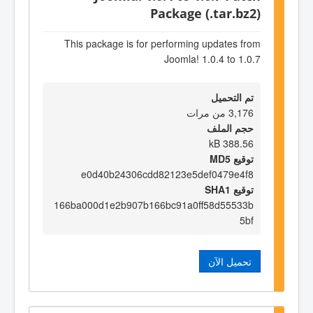
Package (.tar.bz2)
This package is for performing updates from
Joomla! 1.0.4 to 1.0.7
تم التحميل
3,176 من مرات
حجم الملف
388.56 kB
توقيع MD5
e0d40b24306cdd82123e5def0479e4f8
توقيع SHA1
166ba000d1e2b907b166bc91a0ff58d55533b
5bf
تحميل الآن