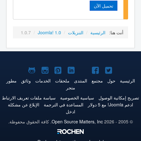
تحميل الآن
أنت هنا:
الرئيسية
/
التنزيلات
/
Joomla! 1.0
/
1.0.7
Joomla!
Joomla!
Joomla!
Joomla!
Joomla!
Joomla!
Joomla!
على
على
على
على
على
على
علىGitHub
الرئيسية
حول
مجتمع
المنتدى
ملحقات
الخدمات
وثائق
مطور
متجر
Twitter
فيس
يوتيوب
LinkedIn
Pinterest
Instagram
تصريح إمكانية الوصول
سياسية الخصوصية
سياسة ملفات تعريف الارتباط
بوك
ادعم Joomla! مع 5 دولار
المساعدة في الترجمة
الإبلاغ عن مشكلة
ادخل
© 2005 - 2026
Open Source Matters, Inc.
كافة الحقوق محفوظة.