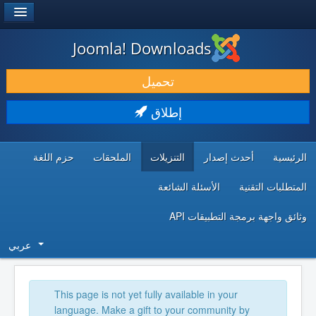
®
JOOMLA!
Joomla! Downloads
حمل & ومدد
تحميل
اكتشف & تعلم
إطلاق
المجتمع & والدعم الفني
الرئيسية
أحدث إصدار
التنزيلات
الملحقات
حزم اللغة
موارد المطورين
المتطلبات التقنية
الأسئلة الشائعة
وثائق واجهة برمجة التطبيقات API
عربي
This page is not yet fully available in your
language. Make a gift to your community by