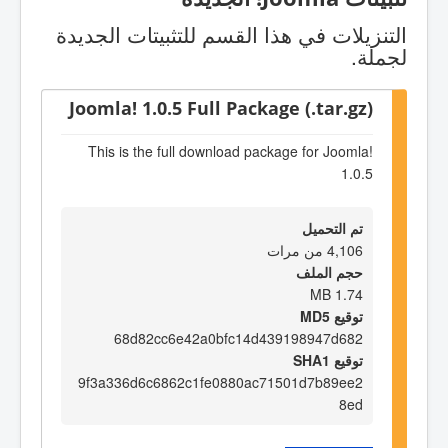
التنزيلات في هذا القسم للتثبيتات الجديدة
لجملة.
Joomla! 1.0.5 Full Package (.tar.gz)
This is the full download package for Joomla!
1.0.5
تم التحميل
4,106 من مرات
حجم الملف
1.74 MB
توقيع MD5
68d82cc6e42a0bfc14d439198947d682
توقيع SHA1
9f3a336d6c6862c1fe0880ac71501d7b89ee2
8ed