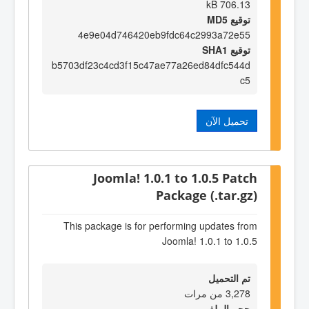
706.13 kB
توقيع MD5
4e9e04d746420eb9fdc64c2993a72e55
توقيع SHA1
b5703df23c4cd3f15c47ae77a26ed84dfc544d
c5
تحميل الآن
Joomla! 1.0.1 to 1.0.5 Patch
Package (.tar.gz)
This package is for performing updates from
Joomla! 1.0.1 to 1.0.5
تم التحميل
3,278 من مرات
حجم الملف