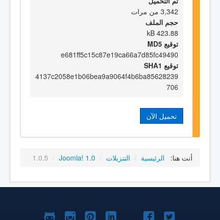
تم التحميل
3,342 من مرات
حجم الملف
423.88 kB
توقيع MD5
e681ff5c15c87e19ca66a7d85fc49490
توقيع SHA1
4137c2058e1b06bea9a9064f4b6ba85628239
706
تحميل الآن
أنت هنا:
الرئيسية
/
التنزيلات
/
Joomla! 1.0
/
1.0.5
Joomla!
Joomla!
Joomla!
Joomla!
Joomla!
Joomla!
Joomla!