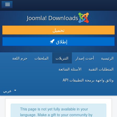
®
JOOMLA!
Joomla! Downloads
حمل & ومدد
تحميل
اكتشف & تعلم
إطلاق
المجتمع & والدعم الفني
الرئيسية
أحدث إصدار
التنزيلات
الملحقات
حزم اللغة
موارد المطورين
المتطلبات التقنية
الأسئلة الشائعة
وثائق واجهة برمجة التطبيقات API
عربي
This page is not yet fully available in your
language. Make a gift to your community by