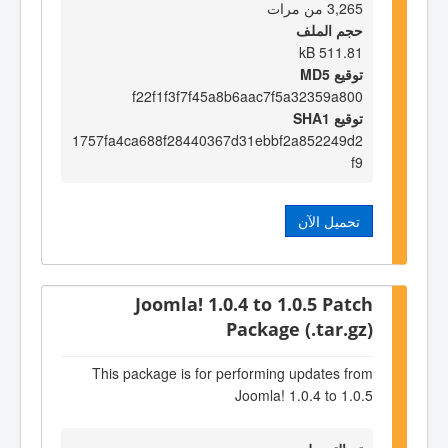
3,265 من مرات
حجم الملف
511.81 kB
توقيع MD5
f22f1f3f7f45a8b6aac7f5a32359a800
توقيع SHA1
1757fa4ca688f28440367d31ebbf2a852249d2
f9
تحميل الآن
Joomla! 1.0.4 to 1.0.5 Patch
Package (.tar.gz)
This package is for performing updates from
Joomla! 1.0.4 to 1.0.5