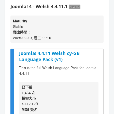
Joomla! 4 - Welsh 4.4.11.1
Stable
Maturity
Stable
釋出時間：
2025-02-19, 週三 11:10
Joomla! 4.4.11 Welsh cy-GB
Language Pack (v1)
This is the full Welsh Language Pack for Joomla!
4.4.11
已下載
1,464 次
檔案大小
499.79 kB
MD5 簽名