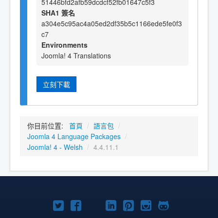
51446bfd2afb59dcdcf52fb01647c5f3
SHA1 簽名
a304e5c95ac4a05ed2df35b5c1166ede5fe0f3
c7
Environments
Joomla! 4 Translations
立刻下載
你目前位置:
首頁
/
語言包
/
Joomla 4 Language Packages
/
Joomla! 4 - Welsh
/
4.4.11.1
Twitter
Facebook
YouTube
Linkedln
Pinterest
Instagram
GitHub