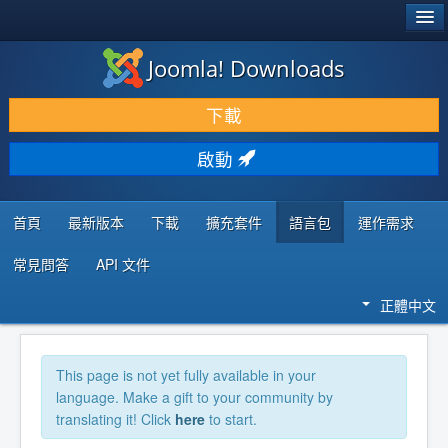
®
JOOMLA!
Joomla! Downloads
下載 & 擴充
下載
發現 & 學習
啟動
社群 & 支援
程式者資源
首頁
最新版本
下載
擴充套件
語言包
運作需求
常見問答
API 文件
正體中文
This page is not yet fully available in your
language. Make a gift to your community by
translating it! Click
here
to start.