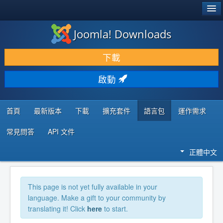
®
JOOMLA!
Joomla! Downloads
下載 & 擴充
下載
發現 & 學習
啟動
社群 & 支援
程式者資源
首頁
最新版本
下載
擴充套件
語言包
運作需求
常見問答
API 文件
正體中文
This page is not yet fully available in your
language. Make a gift to your community by
translating it! Click
here
to start.