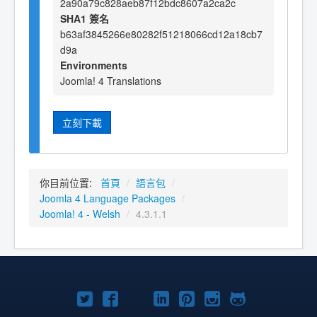
2a90a79c828aeb87f12bdc8607a2ca2c
SHA1 簽名
b63af3845266e80282f51218066cd12a18cb7
d9a
Environments
Joomla! 4 Translations
立刻下載
你目前位置:
首頁
/
語言包
/
Joomla 4 Language Packages
/
Joomla! 4 - Welsh
/
4.3.1.1
Twitter
Facebook
YouTube
Linkedln
Pinterest
Instagram
GitHub