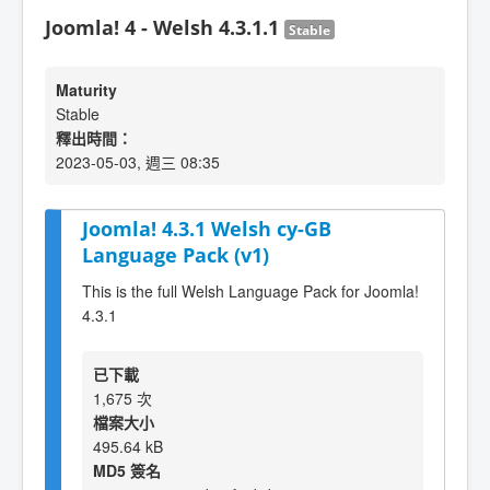
Joomla! 4 - Welsh 4.3.1.1
Stable
Maturity
Stable
釋出時間：
2023-05-03, 週三 08:35
Joomla! 4.3.1 Welsh cy-GB
Language Pack (v1)
This is the full Welsh Language Pack for Joomla!
4.3.1
已下載
1,675 次
檔案大小
495.64 kB
MD5 簽名