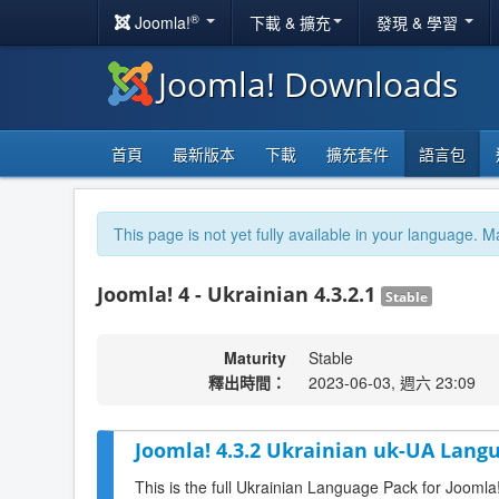
®
Joomla!
下載 & 擴充
發現 & 學習
Joomla! Downloads
首頁
最新版本
下載
擴充套件
語言包
This page is not yet fully available in your language. M
Joomla! 4 - Ukrainian 4.3.2.1
Stable
Maturity
Stable
釋出時間：
2023-06-03, 週六 23:09
Joomla! 4.3.2 Ukrainian uk-UA Langu
This is the full Ukrainian Language Pack for Joomla