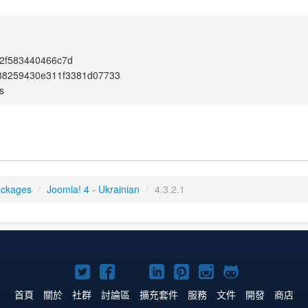
2f583440466c7d
88259430e311f3381d07733
s
ackages
/
Joomla! 4 - Ukrainian
/
4.3.2.1
Twitter
Facebook
YouTube
Linkedln
Pinterest
Instagram
GitHub
上
上
上
上
上
上
上
首頁
關於
社群
討論區
擴充套件
服務
文件
開發
商店