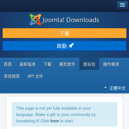
®
JOOMLA!
Joomla! Downloads
下載 & 擴充
下載
發現 & 學習
啟動
社群 & 支援
程式者資源
首頁
最新版本
下載
擴充套件
語言包
運作需求
常見問答
API 文件
正體中文
This page is not yet fully available in your
language. Make a gift to your community by
translating it! Click
here
to start.