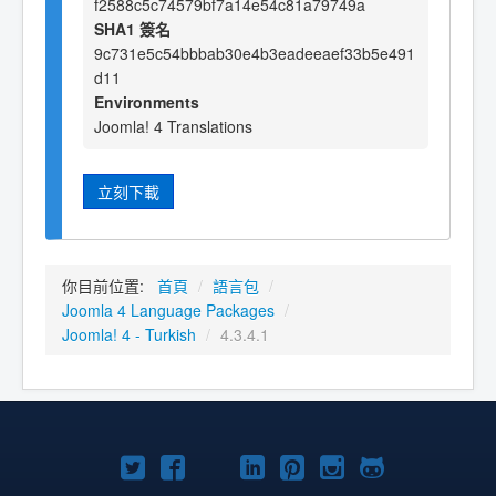
f2588c5c74579bf7a14e54c81a79749a
SHA1 簽名
9c731e5c54bbbab30e4b3eadeeaef33b5e491
d11
Environments
Joomla! 4 Translations
立刻下載
你目前位置:
首頁
/
語言包
/
Joomla 4 Language Packages
/
Joomla! 4 - Turkish
/
4.3.4.1
Twitter
Facebook
YouTube
Linkedln
Pinterest
Instagram
GitHub