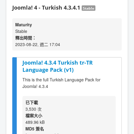
Joomla! 4 - Turkish 4.3.4.1
Stable
Maturity
Stable
釋出時間：
2023-08-22, 週二 17:04
Joomla! 4.3.4 Turkish tr-TR
Language Pack (v1)
This is the full Turkish Language Pack for
Joomla! 4.3.4
已下載
3,530 次
檔案大小
489.96 kB
MD5 簽名