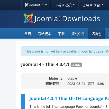
®
Joomla!
下載 & 擴充
發現 & 學習
Joomla! Downloads
首頁
最新版本
下載
擴充套件
語言包
This page is not yet fully available in your language. M
Joomla! 4 - Thai 4.3.4.1
Stable
Maturity
Stable
釋出時間：
2023-08-24, 週四 14:08
Joomla! 4.3.4 Thai th-TH Language Pa
This is the full Thai Language Pack for Joomla! 4.3.