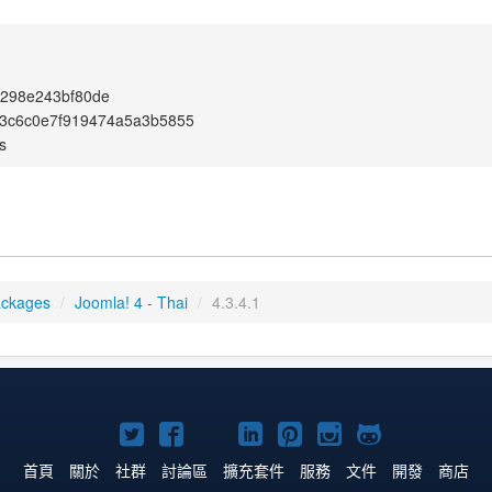
4298e243bf80de
3c6c0e7f919474a5a3b5855
s
ackages
/
Joomla! 4 - Thai
/
4.3.4.1
Twitter
Facebook
YouTube
Linkedln
Pinterest
Instagram
GitHub
上
上
上
上
上
上
上
首頁
關於
社群
討論區
擴充套件
服務
文件
開發
商店