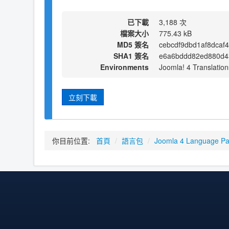
已下載
3,188 次
檔案大小
775.43 kB
MD5 簽名
cebcdf9dbd1af8dcaf
SHA1 簽名
e6a6bddd82ed880d4
Environments
Joomla! 4 Translation
立刻下載
你目前位置:
首頁
/
語言包
/
Joomla 4 Language P