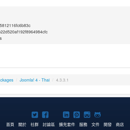
5812116fc6b83c
22d520af192f8964984cfc
s
ackages
/
Joomla! 4 - Thai
/
4.3.3.1
Twitter
Facebook
YouTube
Linkedln
Pinterest
Instagram
GitHub
上
上
上
上
上
上
上
首頁
關於
社群
討論區
擴充套件
服務
文件
開發
商店