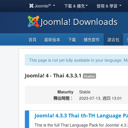
®
Joomla!
下載 & 擴充
發現 & 學習
Joomla! Downloads
首頁
最新版本
下載
擴充套件
語言包
This page is not yet fully available in your language. M
Joomla! 4 - Thai 4.3.3.1
Stable
Maturity
Stable
釋出時間：
2023-07-13, 週四 13:01
Joomla! 4.3.3 Thai th-TH Language Pa
This is the full Thai Language Pack for Joomla! 4.3.