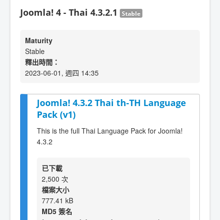
Joomla! 4 - Thai 4.3.2.1
Stable
Maturity
Stable
釋出時間：
2023-06-01, 週四 14:35
Joomla! 4.3.2 Thai th-TH Language
Pack (v1)
This is the full Thai Language Pack for Joomla!
4.3.2
已下載
2,500 次
檔案大小
777.41 kB
MD5 簽名