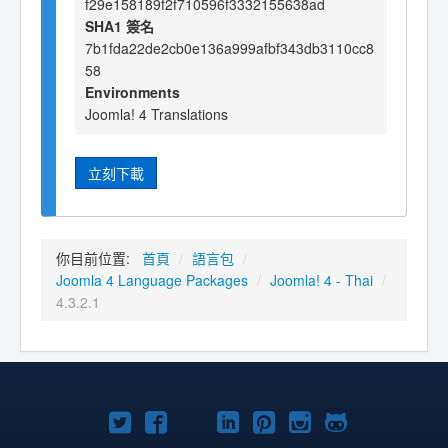
f29e158189f2f710596f3332155638ad
SHA1 簽名
7b1fda22de2cb0e136a999afbf343db3110cc8
58
Environments
Joomla! 4 Translations
立刻下載
你目前位置:
首頁
/
語言包
/
Joomla 4 Language Packages
/
Joomla! 4 - Thai
/
4.3.2.1
Twitter
Facebook
YouTube
Linkedln
Pinterest
Instagram
GitHub