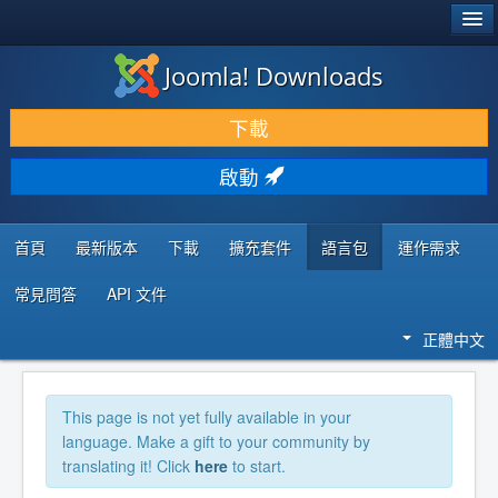
®
JOOMLA!
Joomla! Downloads
下載 & 擴充
下載
發現 & 學習
啟動
社群 & 支援
程式者資源
首頁
最新版本
下載
擴充套件
語言包
運作需求
常見問答
API 文件
正體中文
This page is not yet fully available in your
language. Make a gift to your community by
translating it! Click
here
to start.