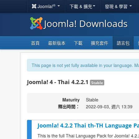
®
Joomla!
下載 & 擴充
發現 & 學習
Joomla! Downloads
首頁
最新版本
下載
擴充套件
語言包
This page is not yet fully available in your language. M
Joomla! 4 - Thai 4.2.2.1
Stable
Maturity
Stable
釋出時間：
2022-09-03, 週六 13:39
Joomla! 4.2.2 Thai th-TH Language Pa
This is the full Thai Language Pack for Joomla! 4.2.