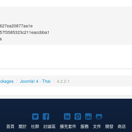
d627ea20877aa1e
157f3585323c211eaccbba1
s
ackages
/
Joomla! 4 - Thai
/
4.2.2.1
Twitter
Facebook
YouTube
Linkedln
Pinterest
Instagram
GitHub
上
上
上
上
上
上
上
首頁
關於
社群
討論區
擴充套件
服務
文件
開發
商店