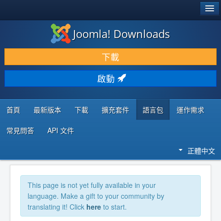
®
JOOMLA!
Joomla! Downloads
下載 & 擴充
下載
發現 & 學習
啟動
社群 & 支援
程式者資源
首頁
最新版本
下載
擴充套件
語言包
運作需求
常見問答
API 文件
正體中文
This page is not yet fully available in your
language. Make a gift to your community by
translating it! Click
here
to start.