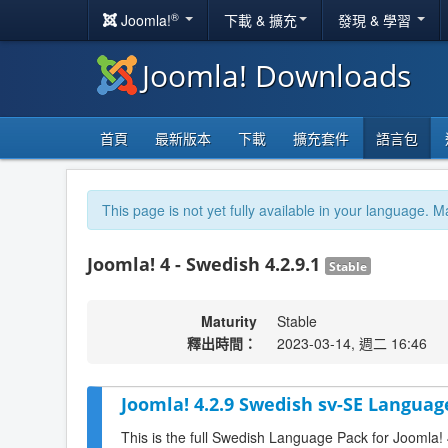
®
Joomla!
下載 & 擴充
發現 & 學習
Joomla! Downloads
首頁
最新版本
下載
擴充套件
語言包
This page is not yet fully available in your language. M
Joomla! 4 - Swedish 4.2.9.1
Stable
Maturity
Stable
釋出時間：
2023-03-14, 週二 16:46
Joomla! 4.2.9 Swedish sv-SE Languag
This is the full Swedish Language Pack for Joomla! 