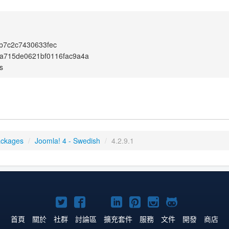
b7c2c7430633fec
a715de0621bf0116fac9a4a
s
ackages
/
Joomla! 4 - Swedish
/
4.2.9.1
Twitter
Facebook
YouTube
Linkedln
Pinterest
Instagram
GitHub
上
上
上
上
上
上
上
首頁
關於
社群
討論區
擴充套件
服務
文件
開發
商店