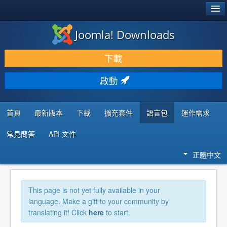
®
JOOMLA!
Joomla! Downloads
下載 & 擴充
下載
發現 & 學習
啟動
社群 & 支援
程式者資源
首頁
最新版本
下載
擴充套件
語言包
運作需求
常見問答
API 文件
正體中文
This page is not yet fully available in your
language. Make a gift to your community by
translating it! Click
here
to start.