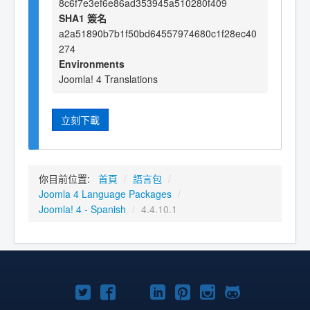
8c6f7e3ef6e86ad353945a510280f409
SHA1 簽名
a2a51890b7b1f50bd64557974680c1f28ec40
274
Environments
Joomla! 4 Translations
立刻下載
你目前位置:
首頁
/
語言包
/
Joomla 4 Language Packages
/
Joomla! 4 - Spanish
/
4.4.10.1
Twitter
Facebook
YouTube
Linkedln
Pinterest
Instagram
GitHub