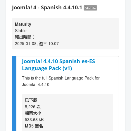
Joomla! 4 - Spanish 4.4.10.1
Stable
Maturity
Stable
釋出時間：
2025-01-08, 週三 10:07
Joomla! 4.4.10 Spanish es-ES
Language Pack (v1)
This is the full Spanish Language Pack for
Joomla! 4.4.10
已下載
5,226 次
檔案大小
533.68 kB
MD5 簽名