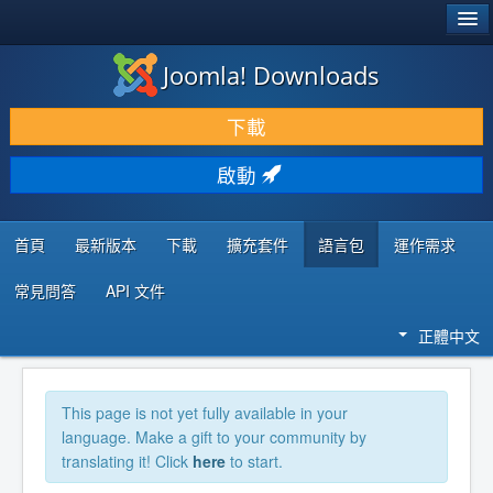
®
JOOMLA!
Joomla! Downloads
下載 & 擴充
下載
發現 & 學習
啟動
社群 & 支援
程式者資源
首頁
最新版本
下載
擴充套件
語言包
運作需求
常見問答
API 文件
正體中文
This page is not yet fully available in your
language. Make a gift to your community by
translating it! Click
here
to start.