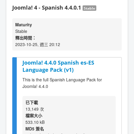
Joomla! 4 - Spanish 4.4.0.1
Stable
Maturity
Stable
釋出時間：
2023-10-25, 週三 20:12
Joomla! 4.4.0 Spanish es-ES
Language Pack (v1)
This is the full Spanish Language Pack for
Joomla! 4.4.0
已下載
13,149 次
檔案大小
533.10 kB
MD5 簽名