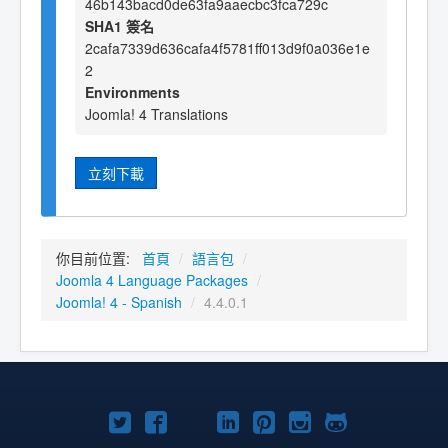
46b143bacd0de63fa9aaecbc3fca729c
SHA1 簽名
2cafa7339d636cafa4f5781ff013d9f0a036e1e
2
Environments
Joomla! 4 Translations
立刻下載
你目前位置:
首頁
/
語言包
/
Joomla 4 Language Packages
/
Joomla! 4 - Spanish
/
4.4.0.1
Twitter
Facebook
YouTube
Linkedln
Pinterest
Instagram
GitHub