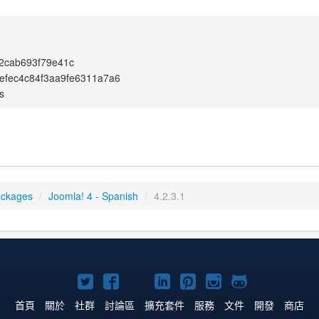
2cab693f79e41c
efec4c84f3aa9fe6311a7a6
s
ackages
/
Joomla! 4 - Spanish
/
4.2.3.1
Twitter
Facebook
YouTube
Linkedln
Pinterest
Instagram
GitHub
上
上
上
上
上
上
上
首頁
關於
社群
討論區
擴充套件
服務
文件
開發
商店