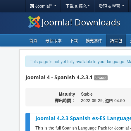
®
Joomla!
下載 & 擴充
發現 & 學習
Joomla! Downloads
首頁
最新版本
下載
擴充套件
語言包
This page is not yet fully available in your language. M
Joomla! 4 - Spanish 4.2.3.1
Stable
Maturity
Stable
釋出時間：
2022-09-29, 週四 04:50
Joomla! 4.2.3 Spanish es-ES Language
This is the full Spanish Language Pack for Joomla! 