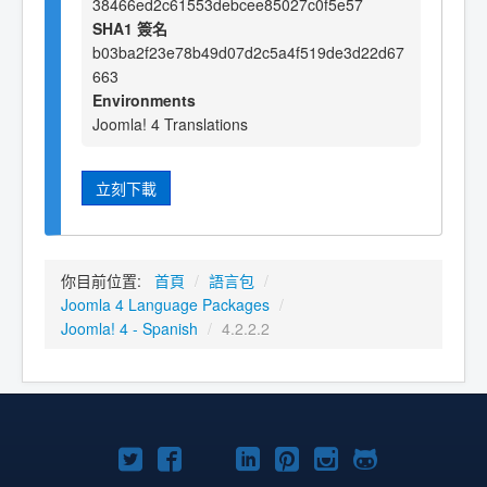
38466ed2c61553debcee85027c0f5e57
SHA1 簽名
b03ba2f23e78b49d07d2c5a4f519de3d22d67
663
Environments
Joomla! 4 Translations
立刻下載
你目前位置:
首頁
/
語言包
/
Joomla 4 Language Packages
/
Joomla! 4 - Spanish
/
4.2.2.2
Twitter
Facebook
YouTube
Linkedln
Pinterest
Instagram
GitHub