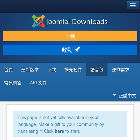
®
JOOMLA!
Joomla! Downloads
下載 & 擴充
下載
發現 & 學習
啟動
社群 & 支援
程式者資源
首頁
最新版本
下載
擴充套件
語言包
運作需求
常見問答
API 文件
正體中文
This page is not yet fully available in your
language. Make a gift to your community by
translating it! Click
here
to start.