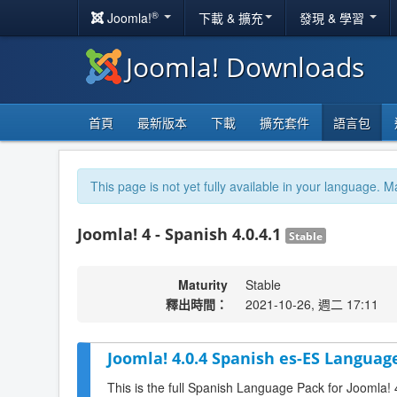
®
Joomla!
下載 & 擴充
發現 & 學習
Joomla! Downloads
首頁
最新版本
下載
擴充套件
語言包
This page is not yet fully available in your language. M
Joomla! 4 - Spanish 4.0.4.1
Stable
Maturity
Stable
釋出時間：
2021-10-26, 週二 17:11
Joomla! 4.0.4 Spanish es-ES Language
This is the full Spanish Language Pack for Joomla! 