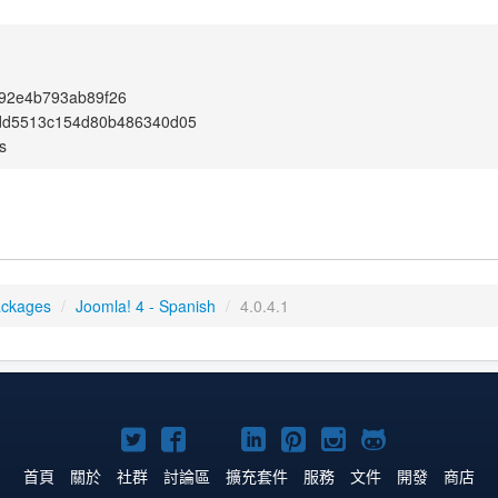
92e4b793ab89f26
dd5513c154d80b486340d05
s
ackages
/
Joomla! 4 - Spanish
/
4.0.4.1
Twitter
Facebook
YouTube
Linkedln
Pinterest
Instagram
GitHub
上
上
上
上
上
上
上
首頁
關於
社群
討論區
擴充套件
服務
文件
開發
商店