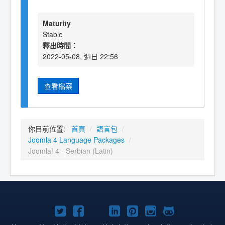
Maturity
Stable
釋出時間：
2022-05-08, 週日 22:56
查看檔案
你目前位置:
首頁
/
語言包
/
Joomla 4 Language Packages
/
Joomla! 4 - Serbian (Latin)
Twitter
Facebook
YouTube
Linkedln
Pinterest
Instagram
GitHub