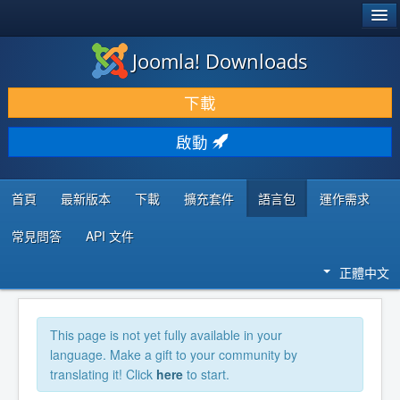
®
JOOMLA!
Joomla! Downloads
下載 & 擴充
下載
發現 & 學習
啟動
社群 & 支援
程式者資源
首頁
最新版本
下載
擴充套件
語言包
運作需求
常見問答
API 文件
正體中文
This page is not yet fully available in your
language. Make a gift to your community by
translating it! Click
here
to start.