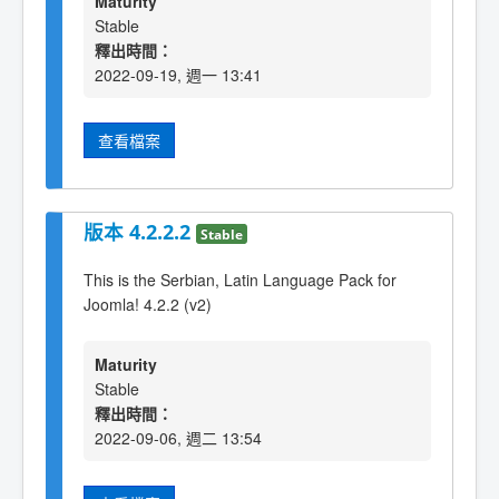
Maturity
Stable
釋出時間：
2022-09-19, 週一 13:41
查看檔案
版本 4.2.2.2
Stable
This is the Serbian, Latin Language Pack for
Joomla! 4.2.2 (v2)
Maturity
Stable
釋出時間：
2022-09-06, 週二 13:54