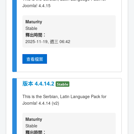
Joomla! 4.4.15
Maturity
Stable
釋出時間：
2025-11-19, 週三 06:42
查看檔案
版本 4.4.14.2
Stable
This is the Serbian, Latin Language Pack for
Joomla! 4.4.14 (v2)
Maturity
Stable
釋出時間：