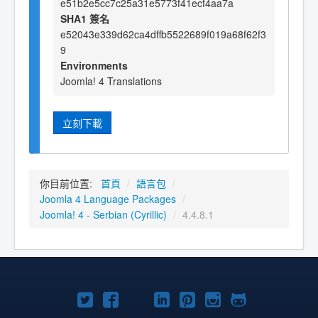
e51b2e5cc7c25a31e5773f41ecf4aa7a
SHA1 簽名
e52043e339d62ca4dffb5522689f019a68f62f3
9
Environments
Joomla! 4 Translations
立刻下載
你目前位置:
首頁
/
語言包
/
Joomla 4 Language Packages
/
Joomla! 4 - Serbian (Cyrillic)
/
4.4.8.1
Twitter
Facebook
YouTube
Linkedln
Pinterest
Instagram
GitHub