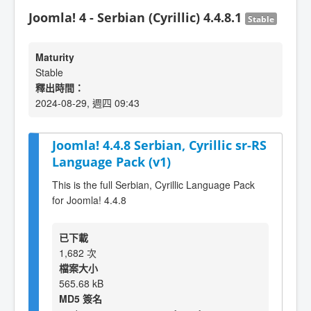
Joomla! 4 - Serbian (Cyrillic) 4.4.8.1
Stable
Maturity
Stable
釋出時間：
2024-08-29, 週四 09:43
Joomla! 4.4.8 Serbian, Cyrillic sr-RS
Language Pack (v1)
This is the full Serbian, Cyrillic Language Pack
for Joomla! 4.4.8
已下載
1,682 次
檔案大小
565.68 kB
MD5 簽名