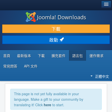
®
JOOMLA!
Joomla! Downloads
下載 & 擴充
下載
發現 & 學習
啟動
社群 & 支援
程式者資源
首頁
最新版本
下載
擴充套件
語言包
運作需求
常見問答
API 文件
正體中文
This page is not yet fully available in your
language. Make a gift to your community by
translating it! Click
here
to start.