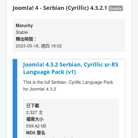
Joomla! 4 - Serbian (Cyrillic) 4.3.2.1
Stable
Maturity
Stable
釋出時間：
2023-05-18, 週四 18:02
Joomla! 4.3.2 Serbian, Cyrillic sr-RS
Language Pack (v1)
This is the full Serbian, Cyrillic Language Pack
for Joomla! 4.3.2
已下載
2,327 次
檔案大小
559.42 kB
MD5 簽名