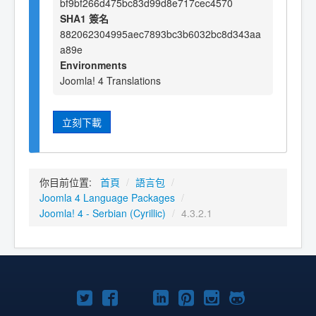
bf9bf266d475bc83d99d8e717cec4570
SHA1 簽名
882062304995aec7893bc3b6032bc8d343aa
a89e
Environments
Joomla! 4 Translations
立刻下載
你目前位置:
首頁
/
語言包
/
Joomla 4 Language Packages
/
Joomla! 4 - Serbian (Cyrillic)
/
4.3.2.1
Twitter
Facebook
YouTube
Linkedln
Pinterest
Instagram
GitHub