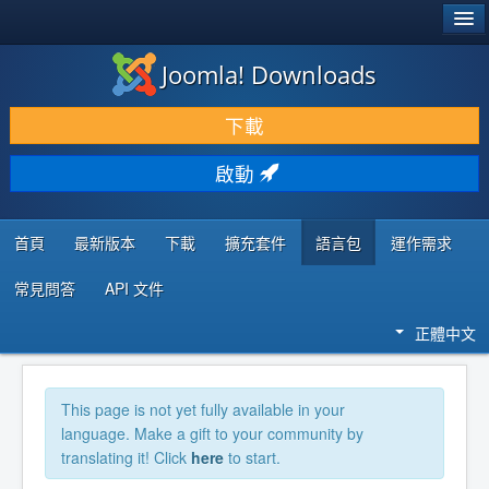
®
JOOMLA!
Joomla! Downloads
下載 & 擴充
下載
發現 & 學習
啟動
社群 & 支援
程式者資源
首頁
最新版本
下載
擴充套件
語言包
運作需求
常見問答
API 文件
正體中文
This page is not yet fully available in your
language. Make a gift to your community by
translating it! Click
here
to start.