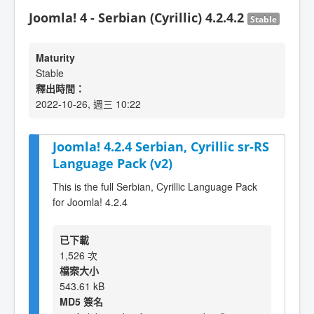
Joomla! 4 - Serbian (Cyrillic) 4.2.4.2
Stable
Maturity
Stable
釋出時間：
2022-10-26, 週三 10:22
Joomla! 4.2.4 Serbian, Cyrillic sr-RS
Language Pack (v2)
This is the full Serbian, Cyrillic Language Pack
for Joomla! 4.2.4
已下載
1,526 次
檔案大小
543.61 kB
MD5 簽名