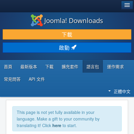
®
JOOMLA!
Joomla! Downloads
下載 & 擴充
下載
發現 & 學習
啟動
社群 & 支援
程式者資源
首頁
最新版本
下載
擴充套件
語言包
運作需求
常見問答
API 文件
正體中文
This page is not yet fully available in your
language. Make a gift to your community by
translating it! Click
here
to start.