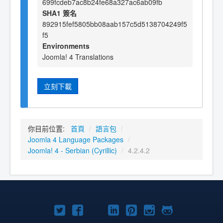
699fcdeb7ac8b24fe68a327ac6ab09fb
SHA1 簽名
892915fef5805bb08aab157c5d5138704249f5
f5
Environments
Joomla! 4 Translations
立刻下載
你目前位置:
首頁
/
語言包
/
Joomla 4 Language Packages
/
Joomla! 4 - Serbian (Cyrillic)
/
4.2.4.2
Twitter
Facebook
YouTube
Linkedln
Pinterest
Instagram
GitHub