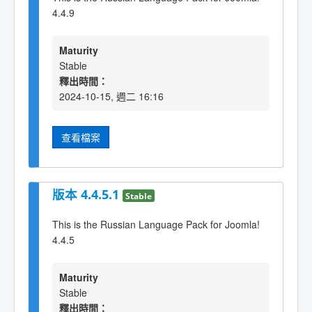
4.4.9
Maturity
Stable
釋出時間：
2024-10-15, 週二 16:16
查看檔案
版本 4.4.5.1
Stable
This is the Russian Language Pack for Joomla!
4.4.5
Maturity
Stable
釋出時間：