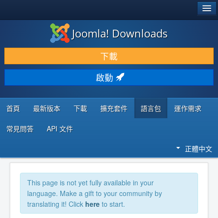
®
JOOMLA!
Joomla! Downloads
下載 & 擴充
下載
發現 & 學習
啟動
社群 & 支援
程式者資源
首頁
最新版本
下載
擴充套件
語言包
運作需求
常見問答
API 文件
正體中文
This page is not yet fully available in your
language. Make a gift to your community by
translating it! Click
here
to start.