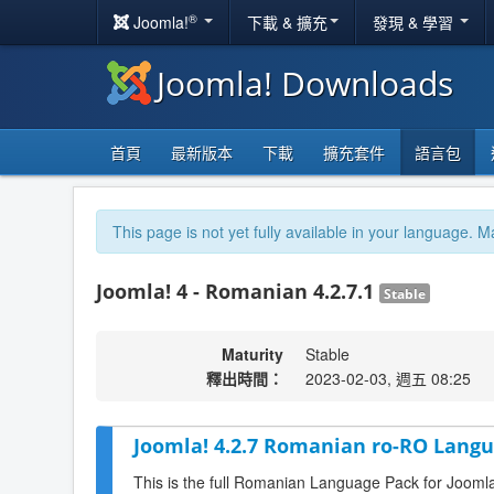
®
Joomla!
下載 & 擴充
發現 & 學習
Joomla! Downloads
首頁
最新版本
下載
擴充套件
語言包
This page is not yet fully available in your language. M
Joomla! 4 - Romanian 4.2.7.1
Stable
Maturity
Stable
釋出時間：
2023-02-03, 週五 08:25
Joomla! 4.2.7 Romanian ro-RO Langu
This is the full Romanian Language Pack for Joomla