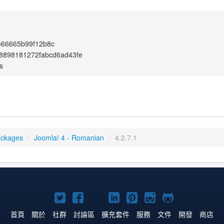
e66665b99f12b8c
8898181272fabcd6ad43fe
s
ackages
/
Joomla! 4 - Romanian
/
4.2.7.1
Twitter
Facebook
YouTube
Linkedln
Pinterest
Instagram
GitHub
上
上
上
上
上
上
上
首頁
關於
社群
討論區
擴充套件
服務
文件
開發
商店