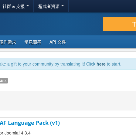
社群 & 支援
程式者資源
運作需求
常見問答
API 文件
ake a gift to your community by translating it! Click
here
to start.
able
-AF Language Pack (v1)
or Joomla! 4.3.4