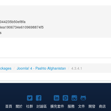
044235b50ef8fa
4ea1906734e6109698874f5
s
ackages
/
Joomla! 4 - Pashto Afghanistan
/
4.3.4.1
Twitter
Facebook
YouTube
Linkedln
Pinterest
Instagram
GitHub
上
上
上
上
上
上
上
首頁
關於
社群
討論區
擴充套件
服務
文件
開發
商店