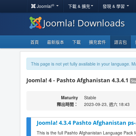
®
Joomla!
下載 & 擴充
發現 & 學習
Joomla! Downloads
首頁
最新版本
下載
擴充套件
語言包
This page is not yet fully available in your language. M
Joomla! 4 - Pashto Afghanistan 4.3.4.1
St
Maturity
Stable
釋出時間：
2023-09-23, 週六 18:43
Joomla! 4.3.4 Pashto Afghanistan ps
This is the full Pashto Afghanistan Language Pack f