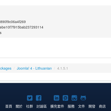
890f9c06a4f269
ebe10f7f915bab237293114
s
ackages
/
Joomla! 4 - Lithuanian
/
4.1.5.1
Twitter
Facebook
YouTube
Linkedln
Pinterest
Instagram
GitHub
上
上
上
上
上
上
上
首頁
關於
社群
討論區
擴充套件
服務
文件
開發
商店