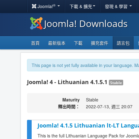
®
Joomla!
下載 & 擴充
發現 & 學習
Joomla! Downloads
首頁
最新版本
下載
擴充套件
語言包
This page is not yet fully available in your language. M
Joomla! 4 - Lithuanian 4.1.5.1
Stable
Maturity
Stable
釋出時間：
2022-07-13, 週三 20:07
Joomla! 4.1.5 Lithuanian lt-LT Langu
This is the full Lithuanian Language Pack for Joomla